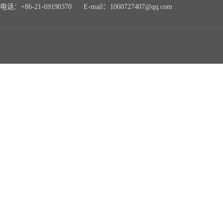
电话：+86-21-69190370 E-mail：1060727407@qq.com